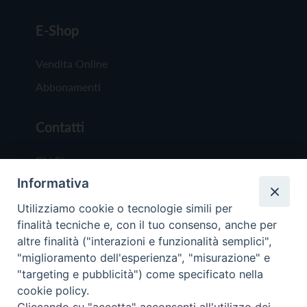
E-Shop
Vendita Online
Abbonamenti
Contatti
Chi Siamo
Informativa
Redazione
Scrivici
Utilizziamo cookie o tecnologie simili per
finalità tecniche e, con il tuo consenso, anche per
altre finalità ("interazioni e funzionalità semplici",
"miglioramento dell'esperienza", "misurazione" e
"targeting e pubblicità") come specificato nella
cookie policy.
Copyright © 2019 - Tutti i diritti riservati - Vit