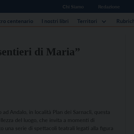
Chi Siamo
Redazione
stro centenario
I nostri libri
Territori
Rubric
sentieri di Maria”
 ad Andalo, in località Plan dei Sarnacli, questa
ellezza del luogo, che invita a momenti di
una serie di spettacoli teatrali legati alla figura