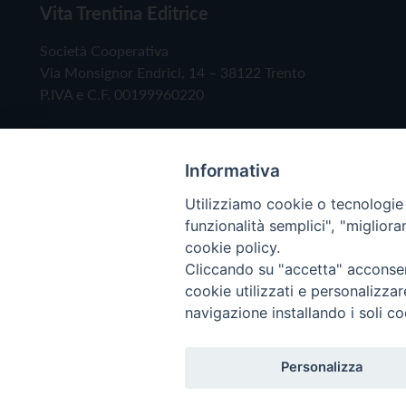
Vita Trentina Editrice
Società Cooperativa
Via Monsignor Endrici, 14 – 38122 Trento
P.IVA e C.F. 00199960220
Informativa
Utilizziamo cookie o tecnologie s
funzionalità semplici", "miglior
cookie policy.
Cliccando su "accetta" acconsent
Copyright © 2019 - Tutti i diritti riservati - Vita
cookie utilizzati e personalizza
navigazione installando i soli co
Privacy Policy
Personalizza