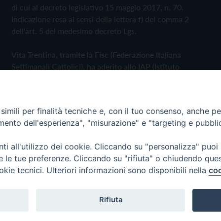
di cui al decreto legislativo 15 maggio 2017, n. 70.
Indicazione resa ai sensi della lettera f) del comma 2
dell'art. 5 del medesimo decreto Lgs.
Vita Trentina, tramite la Fisc (Federazione Italiana
Settimanali Cattolici), ha aderito allo IAP (Istituto
dell'Autodisciplina Pubblicitaria) accettando il Codice di
Autodisciplina della Comunicazione Commerciale
imili per finalità tecniche e, con il tuo consenso, anche per 
Privacy Policy
Cookie Policy
amento dell'esperienza", "misurazione" e "targeting e pubbli
i all'utilizzo dei cookie. Cliccando su "personalizza" puoi
 Trentina Editrice
re le tue preferenze. Cliccando su "rifiuta" o chiudendo que
okie tecnici. Ulteriori informazioni sono disponibili nella
coo
Rifiuta