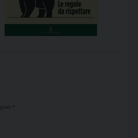
egnati
*