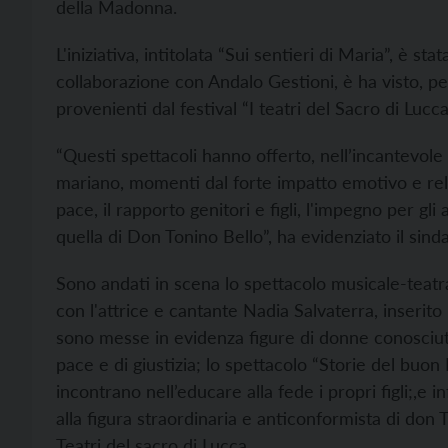
della Madonna.
L'iniziativa, intitolata “Sui sentieri di Maria”, è s
collaborazione con Andalo Gestioni, è ha visto, pe
provenienti dal festival “I teatri del Sacro di Luc
“Questi spettacoli hanno offerto, nell’incantevole 
mariano, momenti dal forte impatto emotivo e rel
pace, il rapporto genitori e figli, l'impegno per gli
quella di Don Tonino Bello”, ha evidenziato il sin
Sono andati in scena lo spettacolo musicale-teatr
con l'attrice e cantante Nadia Salvaterra, inserito 
sono messe in evidenza figure di donne conosci
pace e di giustizia; lo spettacolo “Storie del buon 
incontrano nell’educare alla fede i propri figli;,e 
alla figura straordinaria e anticonformista di don T
Teatri del sacro di Lucca.