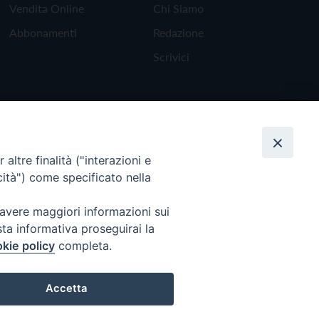
Vendita Online
Chi Siamo
Abbonamenti
Redazione
Scrivici
altre finalità ("interazioni e
cità") come specificato nella
 avere maggiori informazioni sui
sta informativa proseguirai la
kie policy
completa.
Torna all'inizio
Accetta