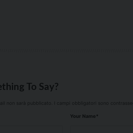
thing To Say?
mail non sarà pubblicato.
I campi obbligatori sono contrass
Your Name
*