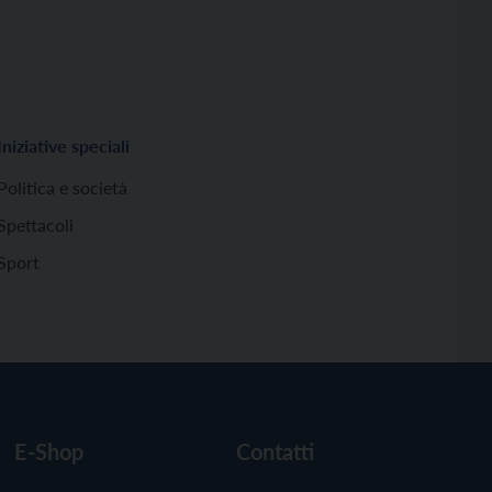
Iniziative speciali
Politica e società
Spettacoli
Sport
E-Shop
Contatti