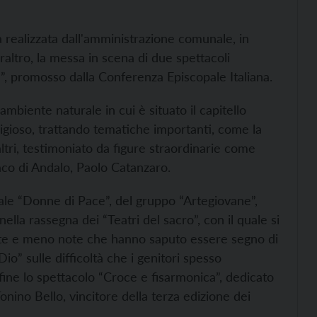
tata realizzata dall'amministrazione comunale, in
raltro, la messa in scena di due spettacoli
ca”, promosso dalla Conferenza Episcopale Italiana.
ambiente naturale in cui è situato il capitello
igioso, trattando tematiche importanti, come la
 altri, testimoniato da figure straordinarie come
daco di Andalo, Paolo Catanzaro.
ale “Donne di Pace”, del gruppo “Artegiovane”,
nella rassegna dei “Teatri del sacro”, con il quale si
ute e meno note che hanno saputo essere segno di
Dio” sulle difficoltà che i genitori spesso
infine lo spettacolo “Croce e fisarmonica”, dedicato
onino Bello, vincitore della terza edizione dei