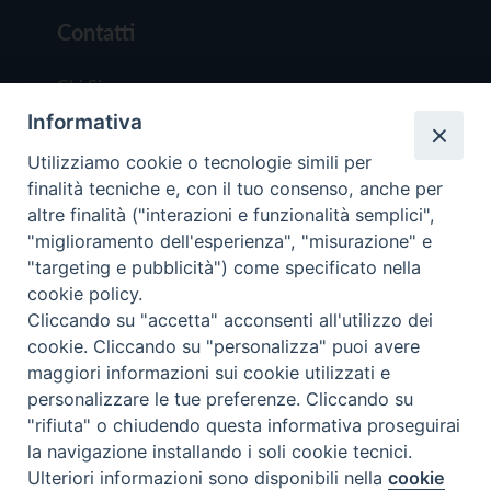
Contatti
Chi Siamo
Informativa
Redazione
Scrivici
Utilizziamo cookie o tecnologie simili per
finalità tecniche e, con il tuo consenso, anche per
altre finalità ("interazioni e funzionalità semplici",
"miglioramento dell'esperienza", "misurazione" e
"targeting e pubblicità") come specificato nella
cookie policy.
Copyright © 2019 - Tutti i diritti riservati - Vit
Cliccando su "accetta" acconsenti all'utilizzo dei
Trentina Editrice
cookie. Cliccando su "personalizza" puoi avere
maggiori informazioni sui cookie utilizzati e
Privacy Policy
personalizzare le tue preferenze. Cliccando su
Torna all'inizi
"rifiuta" o chiudendo questa informativa proseguirai
la navigazione installando i soli cookie tecnici.
Ulteriori informazioni sono disponibili nella
cookie
Preferenze Cookie