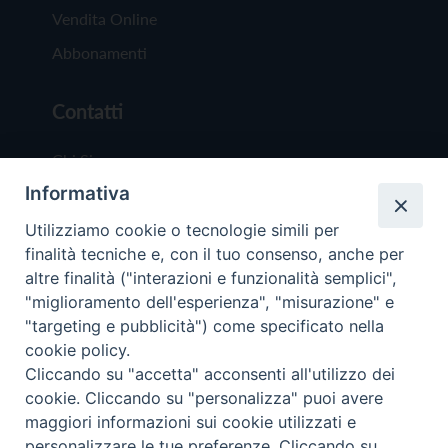
Vendita Online
Abbonamenti
Contatti
Chi Siamo
Informativa
Redazione
Scrivici
Utilizziamo cookie o tecnologie simili per
finalità tecniche e, con il tuo consenso, anche per
altre finalità ("interazioni e funzionalità semplici",
"miglioramento dell'esperienza", "misurazione" e
"targeting e pubblicità") come specificato nella
cookie policy.
Copyright © 2019 - Tutti i diritti riservati - Vit
Cliccando su "accetta" acconsenti all'utilizzo dei
Trentina Editrice
cookie. Cliccando su "personalizza" puoi avere
maggiori informazioni sui cookie utilizzati e
Privacy Policy
personalizzare le tue preferenze. Cliccando su