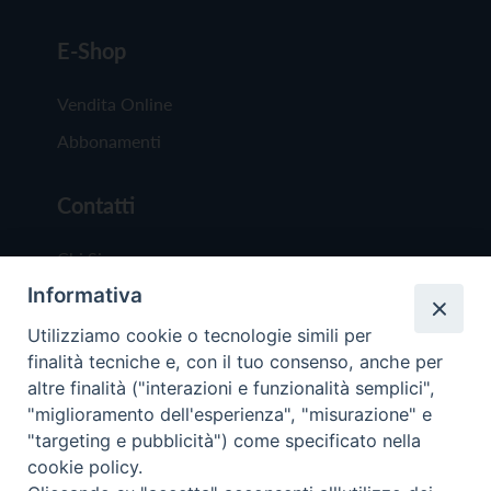
E-Shop
Vendita Online
Abbonamenti
Contatti
Chi Siamo
Informativa
Redazione
Scrivici
Utilizziamo cookie o tecnologie simili per
finalità tecniche e, con il tuo consenso, anche per
altre finalità ("interazioni e funzionalità semplici",
"miglioramento dell'esperienza", "misurazione" e
"targeting e pubblicità") come specificato nella
cookie policy.
Copyright © 2019 - Tutti i diritti riservati - Vit