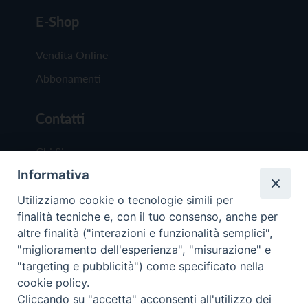
E-Shop
Vendita Online
Abbonamenti
Contatti
Chi Siamo
Informativa
Redazione
Scrivici
Utilizziamo cookie o tecnologie simili per
finalità tecniche e, con il tuo consenso, anche per
altre finalità ("interazioni e funzionalità semplici",
"miglioramento dell'esperienza", "misurazione" e
"targeting e pubblicità") come specificato nella
cookie policy.
Copyright © 2019 - Tutti i diritti riservati - Vit
Cliccando su "accetta" acconsenti all'utilizzo dei
Trentina Editrice