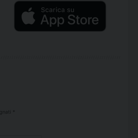
egnati
*