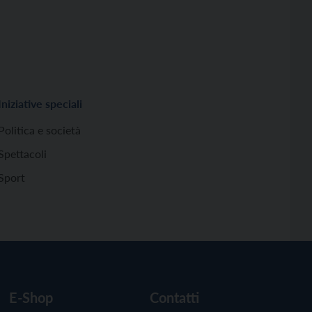
Iniziative speciali
Politica e società
Spettacoli
Sport
E-Shop
Contatti