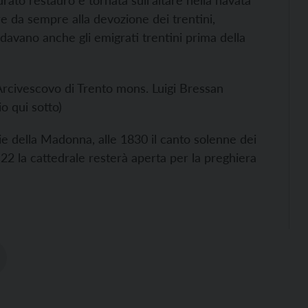
ato restauro è tornata sull’altare nella navata
re da sempre alla devozione dei trentini,
idavano anche gli emigrati trentini prima della
Arcivescovo di Trento mons. Luigi Bressan
io qui sotto)
nie della Madonna, alle 1830 il canto solenne dei
 22 la cattedrale resterà aperta per la preghiera