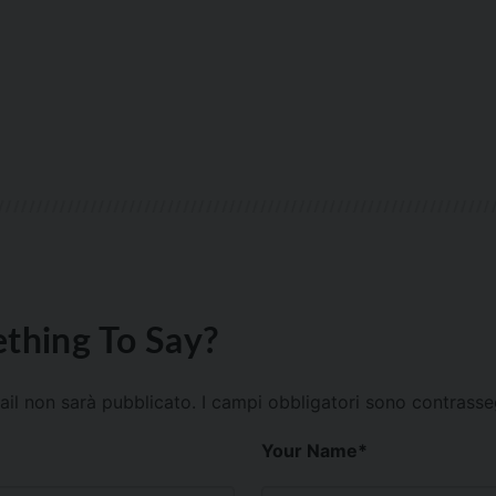
thing To Say?
mail non sarà pubblicato.
I campi obbligatori sono contrass
Your Name
*