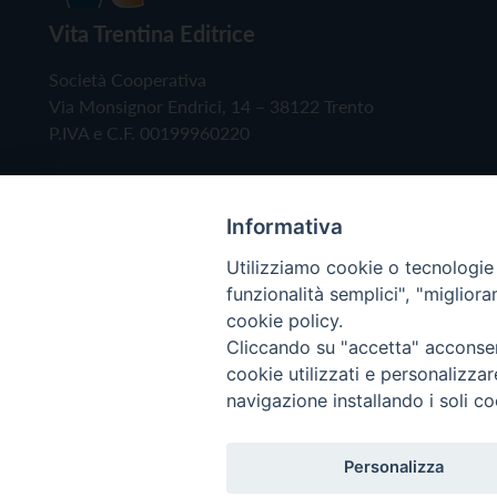
Vita Trentina Editrice
Società Cooperativa
Via Monsignor Endrici, 14 – 38122 Trento
P.IVA e C.F. 00199960220
Informativa
Utilizziamo cookie o tecnologie s
funzionalità semplici", "miglior
cookie policy.
Cliccando su "accetta" acconsent
Copyright © 2019 - Tutti i diritti riservati - Vita
cookie utilizzati e personalizza
navigazione installando i soli co
Privacy Policy
Personalizza