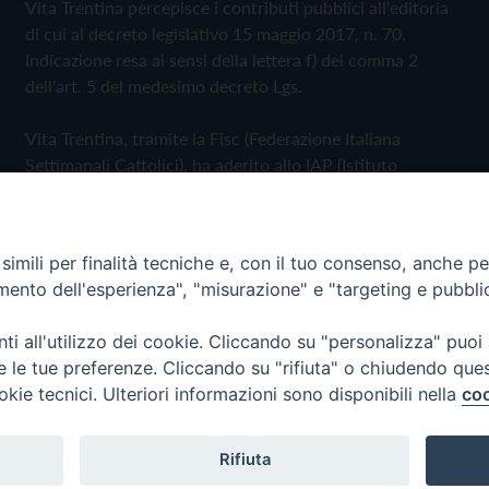
Vita Trentina percepisce i contributi pubblici all'editoria
di cui al decreto legislativo 15 maggio 2017, n. 70.
Indicazione resa ai sensi della lettera f) del comma 2
dell'art. 5 del medesimo decreto Lgs.
Vita Trentina, tramite la Fisc (Federazione Italiana
Settimanali Cattolici), ha aderito allo IAP (Istituto
dell'Autodisciplina Pubblicitaria) accettando il Codice di
Autodisciplina della Comunicazione Commerciale
imili per finalità tecniche e, con il tuo consenso, anche per 
Privacy Policy
Cookie Policy
amento dell'esperienza", "misurazione" e "targeting e pubbli
i all'utilizzo dei cookie. Cliccando su "personalizza" puoi
 Trentina Editrice
re le tue preferenze. Cliccando su "rifiuta" o chiudendo que
okie tecnici. Ulteriori informazioni sono disponibili nella
coo
Rifiuta