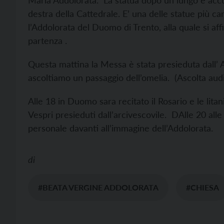
Maria Addolorata. La statua dopo un lungo e accur
destra della Cattedrale. E’ una delle statue più ca
l’Addolorata del Duomo di Trento, alla quale si aff
partenza .
Questa mattina la Messa è stata presieduta dall’ 
ascoltiamo un passaggio dell’omelia. (Ascolta aud
Alle 18 in Duomo sara recitato il Rosario e le lita
Vespri presieduti dall’arcivescovile. DAlle 20 alle
personale davanti all’immagine dell’Addolorata.
di
#BEATA VERGINE ADDOLORATA
#CHIESA