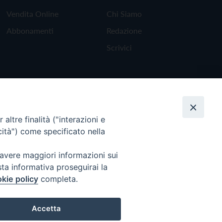
Vendita Online
Chi Siamo
Abbonamenti
Redazione
Scrivici
altre finalità ("interazioni e
cità") come specificato nella
 avere maggiori informazioni sui
sta informativa proseguirai la
kie policy
completa.
Torna all'inizio
Accetta