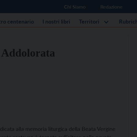
Chi Siamo
Redazione
stro centenario
I nostri libri
Territori
Rubric
e Addolorata
dicata alla memoria liturgica della Beata Vergine