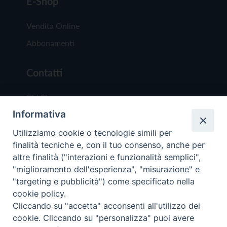
E-Shop
Vendita Online
Abbonamenti
Contatti
Chi Siamo
Informativa
Redazione
Scrivici
Utilizziamo cookie o tecnologie simili per
finalità tecniche e, con il tuo consenso, anche per
altre finalità ("interazioni e funzionalità semplici",
"miglioramento dell'esperienza", "misurazione" e
"targeting e pubblicità") come specificato nella
cookie policy.
Copyright © 2019 - Tutti i diritti riservati - Vit
Cliccando su "accetta" acconsenti all'utilizzo dei
Trentina Editrice
cookie. Cliccando su "personalizza" puoi avere