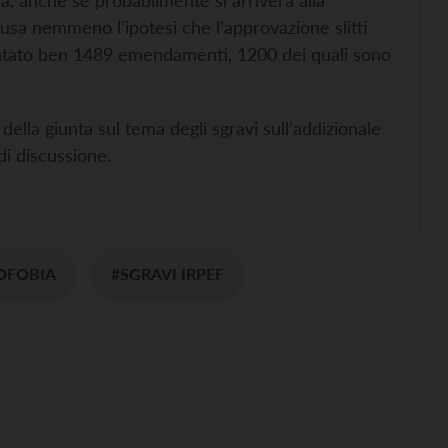
a, anche se probabilmente si arriverà alla
usa nemmeno l’ipotesi che l’approvazione slitti
entato ben 1489 emendamenti, 1200 dei quali sono
della giunta sul tema degli sgravi sull’addizionale
di discussione.
OFOBIA
#SGRAVI IRPEF