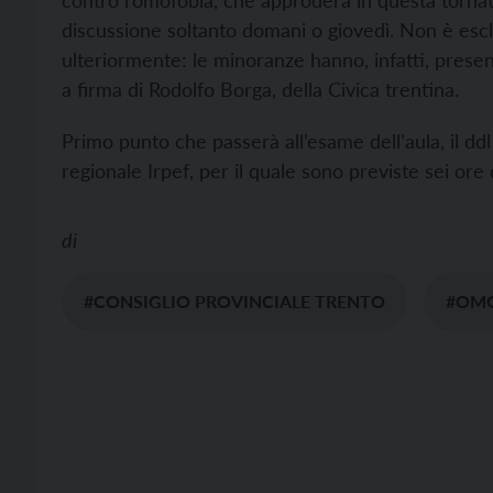
contro l’omofobia, che approderà in questa tornat
discussione soltanto domani o giovedì. Non è escl
ulteriormente: le minoranze hanno, infatti, pres
a firma di Rodolfo Borga, della Civica trentina.
Primo punto che passerà all’esame dell’aula, il ddl 
regionale Irpef, per il quale sono previste sei ore 
di
#CONSIGLIO PROVINCIALE TRENTO
#OM