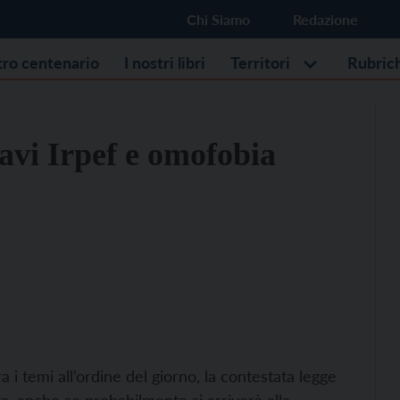
Chi Siamo
Redazione
stro centenario
I nostri libri
Territori
Rubric
ravi Irpef e omofobia
ra i temi all’ordine del giorno, la contestata legge