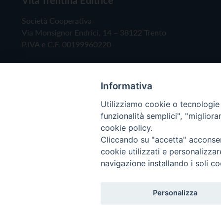
Società Cooperativa
Via Monsignor Endrici, 14 – 38122 Trento
P.IVA e C.F. 00199960220
Informativa
Utilizziamo cookie o tecnologie s
funzionalità semplici", "miglior
cookie policy.
Cliccando su "accetta" acconsent
Copyright © 2019 - Tutti i diritti riservati - Vita
cookie utilizzati e personalizza
navigazione installando i soli co
Privacy Policy
Personalizza