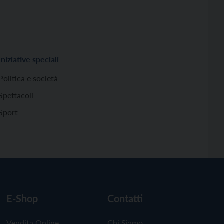
Iniziative speciali
Politica e società
Spettacoli
Sport
E-Shop
Contatti
Vendita Online
Chi Siamo