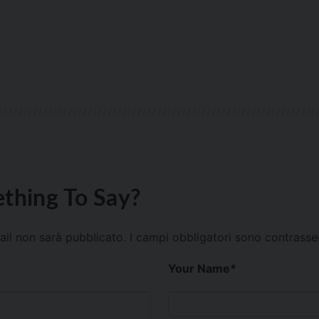
thing To Say?
mail non sarà pubblicato.
I campi obbligatori sono contrass
Your Name
*