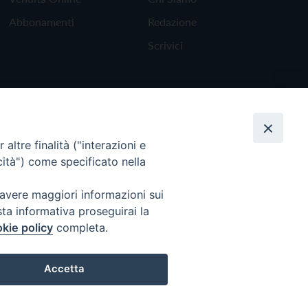
Abbonamenti
Redazione
Scrivici
altre finalità ("interazioni e
cità") come specificato nella
 avere maggiori informazioni sui
sta informativa proseguirai la
kie policy
completa.
Torna all'inizio
Accetta
Preferenze Cookie