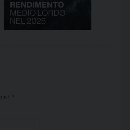
egnati
*