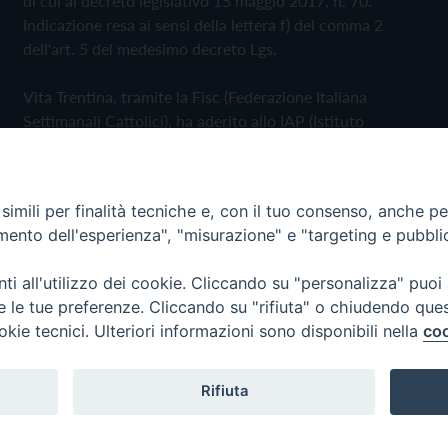
di cui al decreto legislativo 15 maggio 2017, n. 70.
Indicazione resa ai sensi della lettera f) del comma 2
dell'art. 5 del medesimo decreto Lgs.
Vita Trentina, tramite la Fisc (Federazione Italiana
Settimanali Cattolici), ha aderito allo IAP (Istituto
dell'Autodisciplina Pubblicitaria) accettando il Codice di
Autodisciplina della Comunicazione Commerciale
imili per finalità tecniche e, con il tuo consenso, anche per 
Privacy Policy
Cookie Policy
amento dell'esperienza", "misurazione" e "targeting e pubbli
i all'utilizzo dei cookie. Cliccando su "personalizza" puoi
 Trentina Editrice
re le tue preferenze. Cliccando su "rifiuta" o chiudendo que
okie tecnici. Ulteriori informazioni sono disponibili nella
coo
Rifiuta