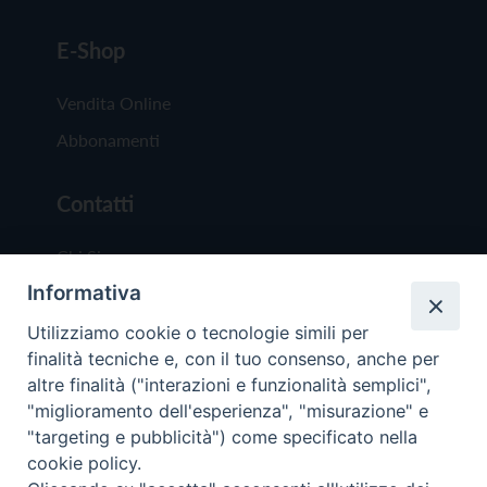
E-Shop
Vendita Online
Abbonamenti
Contatti
Chi Siamo
Informativa
Redazione
Scrivici
Utilizziamo cookie o tecnologie simili per
finalità tecniche e, con il tuo consenso, anche per
altre finalità ("interazioni e funzionalità semplici",
"miglioramento dell'esperienza", "misurazione" e
"targeting e pubblicità") come specificato nella
cookie policy.
Copyright © 2019 - Tutti i diritti riservati - Vit