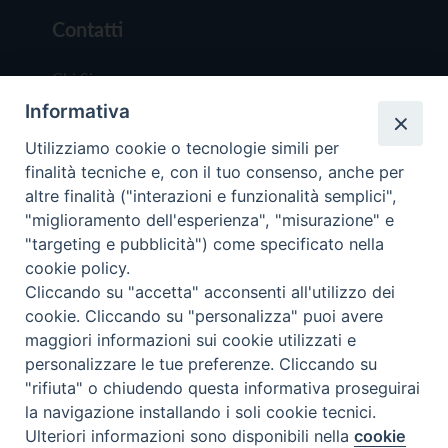
Contatti
Chi Siamo
Informativa
Redazione
Scrivici
Utilizziamo cookie o tecnologie simili per
finalità tecniche e, con il tuo consenso, anche per
altre finalità ("interazioni e funzionalità semplici",
"miglioramento dell'esperienza", "misurazione" e
"targeting e pubblicità") come specificato nella
cookie policy.
Copyright © 2019 - Tutti i diritti riservati - Vit
Cliccando su "accetta" acconsenti all'utilizzo dei
Trentina Editrice
cookie. Cliccando su "personalizza" puoi avere
maggiori informazioni sui cookie utilizzati e
Privacy Policy
personalizzare le tue preferenze. Cliccando su
Torna all'inizi
"rifiuta" o chiudendo questa informativa proseguirai
la navigazione installando i soli cookie tecnici.
Ulteriori informazioni sono disponibili nella
cookie
Preferenze Cookie