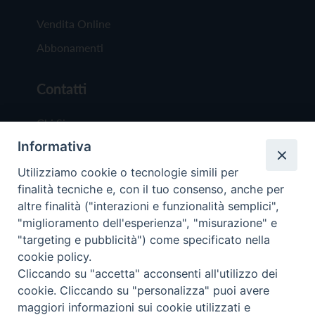
Vendita Online
Abbonamenti
Contatti
Chi Siamo
Informativa
Redazione
Scrivici
Utilizziamo cookie o tecnologie simili per
finalità tecniche e, con il tuo consenso, anche per
altre finalità ("interazioni e funzionalità semplici",
"miglioramento dell'esperienza", "misurazione" e
"targeting e pubblicità") come specificato nella
cookie policy.
Copyright © 2019 - Tutti i diritti riservati - Vit
Cliccando su "accetta" acconsenti all'utilizzo dei
Trentina Editrice
cookie. Cliccando su "personalizza" puoi avere
maggiori informazioni sui cookie utilizzati e
Privacy Policy