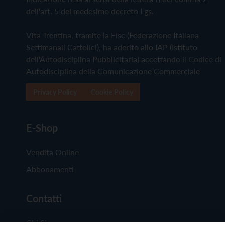
dell'art. 5 del medesimo decreto Lgs.
Vita Trentina, tramite la Fisc (Federazione Italiana
Settimanali Cattolici), ha aderito allo IAP (Istituto
dell'Autodisciplina Pubblicitaria) accettando il Codice di
Autodisciplina della Comunicazione Commerciale
Privacy Policy
Cookie Policy
E-Shop
Vendita Online
Abbonamenti
Contatti
Chi Siamo