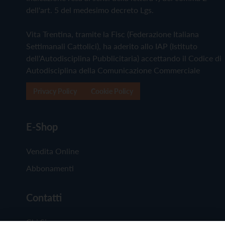
dell'art. 5 del medesimo decreto Lgs.
Vita Trentina, tramite la Fisc (Federazione Italiana
Settimanali Cattolici), ha aderito allo IAP (Istituto
dell'Autodisciplina Pubblicitaria) accettando il Codice di
Autodisciplina della Comunicazione Commerciale
Privacy Policy
Cookie Policy
E-Shop
Vendita Online
Abbonamenti
Contatti
Chi Siamo