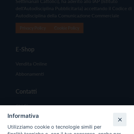
Settimanali Cattolici), ha aderito allo IAP (Istituto
dell'Autodisciplina Pubblicitaria) accettando il Codice di
Autodisciplina della Comunicazione Commerciale
Privacy Policy
Cookie Policy
E-Shop
Vendita Online
Abbonamenti
Contatti
Chi Siamo
Informativa
Redazione
Scrivici
Utilizziamo cookie o tecnologie simili per