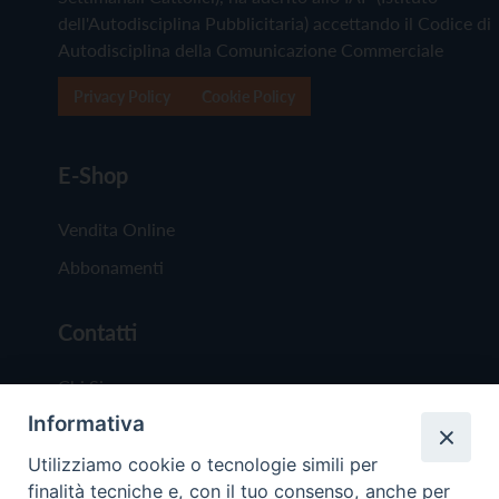
dell'Autodisciplina Pubblicitaria) accettando il Codice di
Autodisciplina della Comunicazione Commerciale
Privacy Policy
Cookie Policy
E-Shop
Vendita Online
Abbonamenti
Contatti
Chi Siamo
Informativa
Redazione
Scrivici
Utilizziamo cookie o tecnologie simili per
finalità tecniche e, con il tuo consenso, anche per