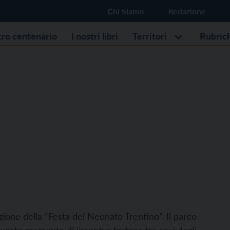
Chi Siamo
Redazione
stro centenario
I nostri libri
Territori
Rubric
zione della “Festa del Neonato Trentino”. Il parco