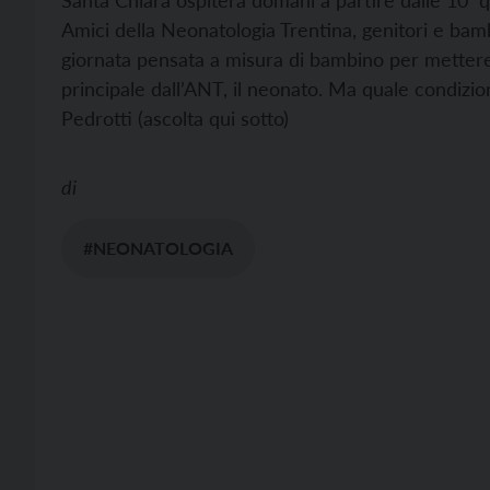
Santa Chiara ospiterà domani a partire dalle 10 q
Amici della Neonatologia Trentina, genitori e bam
giornata pensata a misura di bambino per mettere
principale dall’ANT, il neonato. Ma quale condizion
Pedrotti (ascolta qui sotto)
di
#NEONATOLOGIA