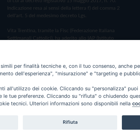
di cui al decreto legislativo 15 maggio 2017, n. 70.
Indicazione resa ai sensi della lettera f) del comma 2
dell'art. 5 del medesimo decreto Lgs.
Vita Trentina, tramite la Fisc (Federazione Italiana
Settimanali Cattolici), ha aderito allo IAP (Istituto
dell'Autodisciplina Pubblicitaria) accettando il Codice di
Autodisciplina della Comunicazione Commerciale
imili per finalità tecniche e, con il tuo consenso, anche per 
Privacy Policy
Cookie Policy
amento dell'esperienza", "misurazione" e "targeting e pubbli
i all'utilizzo dei cookie. Cliccando su "personalizza" puoi
 Trentina Editrice
re le tue preferenze. Cliccando su "rifiuta" o chiudendo que
okie tecnici. Ulteriori informazioni sono disponibili nella
coo
Rifiuta