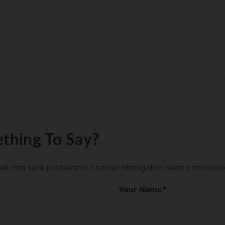
thing To Say?
mail non sarà pubblicato.
I campi obbligatori sono contrass
Your Name
*