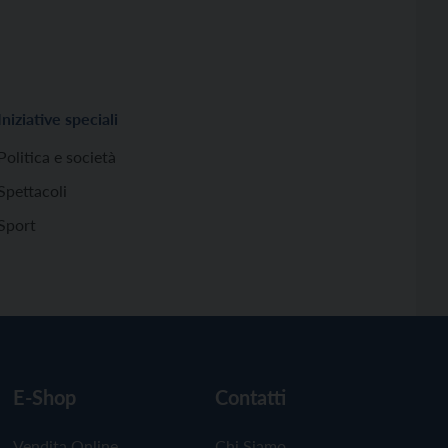
Iniziative speciali
Politica e società
Spettacoli
Sport
E-Shop
Contatti
Vendita Online
Chi Siamo