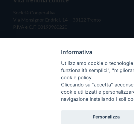
Società Cooperativa
Via Monsignor Endrici, 14 – 38122 Trento
P.IVA e C.F. 00199960220
Informativa
Utilizziamo cookie o tecnologie s
funzionalità semplici", "miglior
cookie policy.
Cliccando su "accetta" acconsent
Copyright © 2019 - Tutti i diritti riservati - Vita
cookie utilizzati e personalizza
navigazione installando i soli co
Privacy Policy
Personalizza