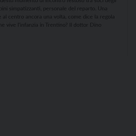
uesto momento di incontro festoso tra soci degli
bini simpatizzanti, personale del reparto. Una
 al centro ancora una volta, come dice la regola
e vive l’infanzia in Trentino? Il dottor Dino