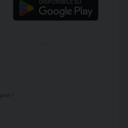
egnati
*