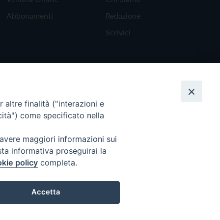
Abbonamenti
Redazione
Scrivici
altre finalità ("interazioni e
cità") come specificato nella
 avere maggiori informazioni sui
sta informativa proseguirai la
kie policy
completa.
Torna all'inizio
Accetta
Preferenze Cookie