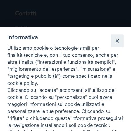
Contatti
Chi Siamo
Informativa
Redazione
Scrivici
Utilizziamo cookie o tecnologie simili per
finalità tecniche e, con il tuo consenso, anche per
altre finalità ("interazioni e funzionalità semplici",
"miglioramento dell'esperienza", "misurazione" e
"targeting e pubblicità") come specificato nella
cookie policy.
Copyright © 2019 - Tutti i diritti riservati - Vit
Cliccando su "accetta" acconsenti all'utilizzo dei
Trentina Editrice
cookie. Cliccando su "personalizza" puoi avere
maggiori informazioni sui cookie utilizzati e
Privacy Policy
personalizzare le tue preferenze. Cliccando su
Torna all'inizi
"rifiuta" o chiudendo questa informativa proseguirai
la navigazione installando i soli cookie tecnici.