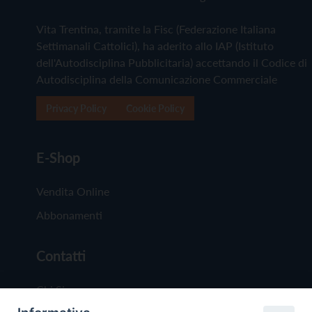
Vita Trentina, tramite la Fisc (Federazione Italiana
Settimanali Cattolici), ha aderito allo IAP (Istituto
dell'Autodisciplina Pubblicitaria) accettando il Codice di
Autodisciplina della Comunicazione Commerciale
Privacy Policy
Cookie Policy
E-Shop
Vendita Online
Abbonamenti
Contatti
Chi Siamo