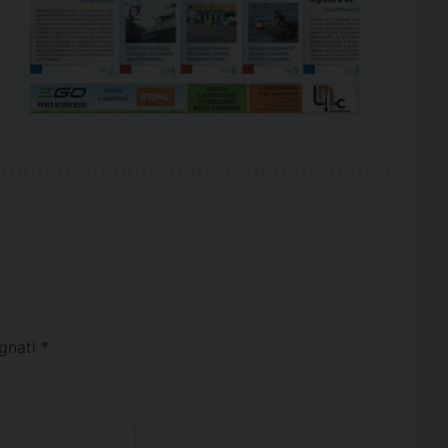
egnati
*