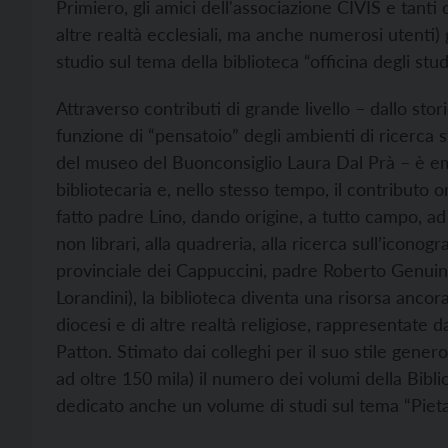
Primiero, gli amici dell'associazione CIVIS e tanti co
altre realtà ecclesiali, ma anche numerosi utenti) 
studio sul tema della biblioteca “officina degli studi
Attraverso contributi di grande livello – dallo sto
funzione di “pensatoio” degli ambienti di ricerca st
del museo del Buonconsiglio Laura Dal Prà – è emer
bibliotecaria e, nello stesso tempo, il contributo
fatto padre Lino, dando origine, a tutto campo, ad
non librari, alla quadreria, alla ricerca sull’icono
provinciale dei Cappuccini, padre Roberto Genuin 
Lorandini), la biblioteca diventa una risorsa ancor
diocesi e di altre realtà religiose, rappresentate 
Patton. Stimato dai colleghi per il suo stile genero
ad oltre 150 mila) il numero dei volumi della Bibli
dedicato anche un volume di studi sul tema “Pieta