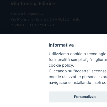
Vita Trentina Editrice
Società Cooperativa
Via Monsignor Endrici, 14 – 38122 Trento
P.IVA e C.F. 00199960220
Informativa
Utilizziamo cookie o tecnologie s
funzionalità semplici", "miglior
cookie policy.
Cliccando su "accetta" acconsent
Copyright © 2019 - Tutti i diritti riservati - Vita
cookie utilizzati e personalizza
navigazione installando i soli co
Privacy Policy
Personalizza