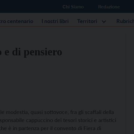
Chi Siamo
Redazione
stro centenario
I nostri libri
Territori
Rubric
o e di pensiero
 modestia, quasi sottovoce, fra gli scaffali della
ponsabile cappuccino dei tesori storici e artistici
 che è in partenza per il convento di Fiera di