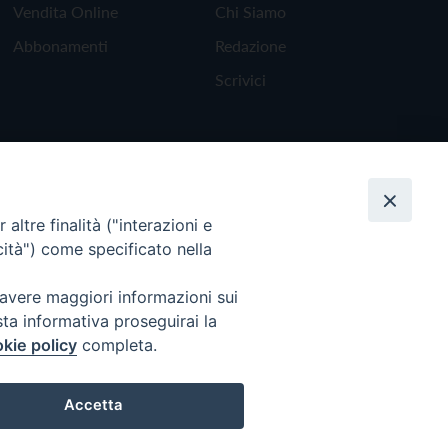
Vendita Online
Chi Siamo
Abbonamenti
Redazione
Scrivici
altre finalità ("interazioni e
cità") come specificato nella
 avere maggiori informazioni sui
sta informativa proseguirai la
kie policy
completa.
Torna all'inizio
Accetta