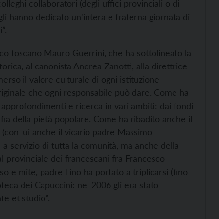
lleghi collaboratori (degli uffici provinciali o di
gli hanno dedicato un'intera e fraterna giornata di
”.
rico toscano Mauro Guerrini, che ha sottolineato la
orica, al canonista Andrea Zanotti, alla direttrice
so il valore culturale di ogni istituzione
 originale che ogni responsabile può dare. Come ha
 approfondimenti e ricerca in vari ambiti: dai fondi
grafia della pietà popolare. Come ha ribadito anche il
(con lui anche il vicario padre Massimo
a a servizio di tutta la comunità, ma anche della
dal provinciale dei francescani fra Francesco
so e mite, padre Lino ha portato a triplicarsi (fino
oteca dei Capuccini: nel 2006 gli era stato
te et studio”.