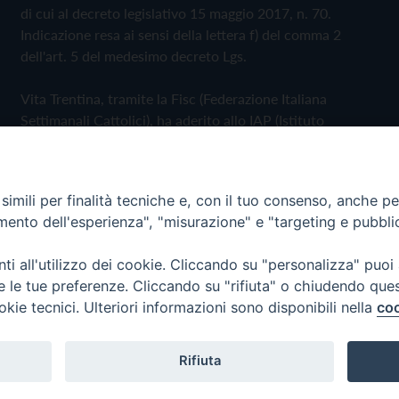
di cui al decreto legislativo 15 maggio 2017, n. 70.
Indicazione resa ai sensi della lettera f) del comma 2
dell'art. 5 del medesimo decreto Lgs.
Vita Trentina, tramite la Fisc (Federazione Italiana
Settimanali Cattolici), ha aderito allo IAP (Istituto
dell'Autodisciplina Pubblicitaria) accettando il Codice di
Autodisciplina della Comunicazione Commerciale
imili per finalità tecniche e, con il tuo consenso, anche per 
Privacy Policy
Cookie Policy
amento dell'esperienza", "misurazione" e "targeting e pubbli
i all'utilizzo dei cookie. Cliccando su "personalizza" puoi
 Trentina Editrice
re le tue preferenze. Cliccando su "rifiuta" o chiudendo que
okie tecnici. Ulteriori informazioni sono disponibili nella
coo
Rifiuta