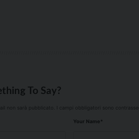
thing To Say?
mail non sarà pubblicato.
I campi obbligatori sono contrass
Your Name
*