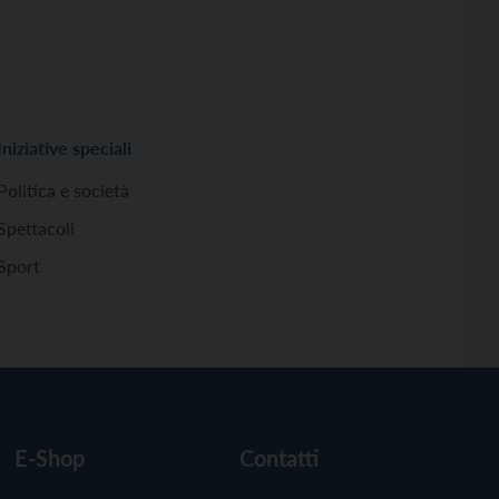
Iniziative speciali
Politica e società
Spettacoli
Sport
E-Shop
Contatti