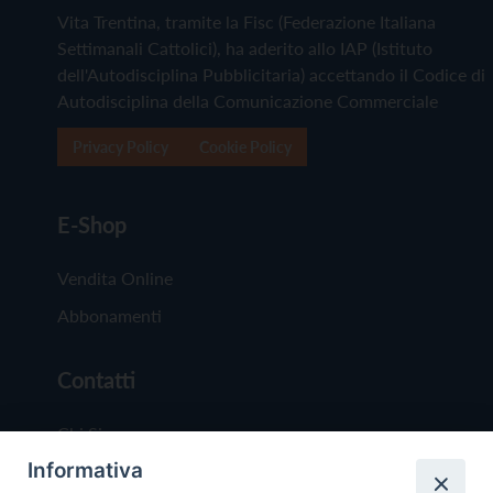
Vita Trentina, tramite la Fisc (Federazione Italiana
Settimanali Cattolici), ha aderito allo IAP (Istituto
dell'Autodisciplina Pubblicitaria) accettando il Codice di
Autodisciplina della Comunicazione Commerciale
Privacy Policy
Cookie Policy
E-Shop
Vendita Online
Abbonamenti
Contatti
Chi Siamo
Informativa
Redazione