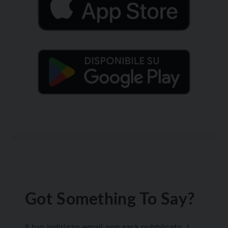
Got Something To Say?
Il tuo indirizzo email non sarà pubblicato.
I