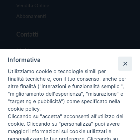
Vendita Online
Abbonamenti
Contatti
Chi Siamo
Informativa
Redazione
Scrivici
Utilizziamo cookie o tecnologie simili per
finalità tecniche e, con il tuo consenso, anche per
altre finalità ("interazioni e funzionalità semplici",
"miglioramento dell'esperienza", "misurazione" e
"targeting e pubblicità") come specificato nella
cookie policy.
Copyright © 2019 - Tutti i diritti riservati - Vit
Cliccando su "accetta" acconsenti all'utilizzo dei
Trentina Editrice
cookie. Cliccando su "personalizza" puoi avere
maggiori informazioni sui cookie utilizzati e
Privacy Policy
personalizzare le tue preferenze. Cliccando su