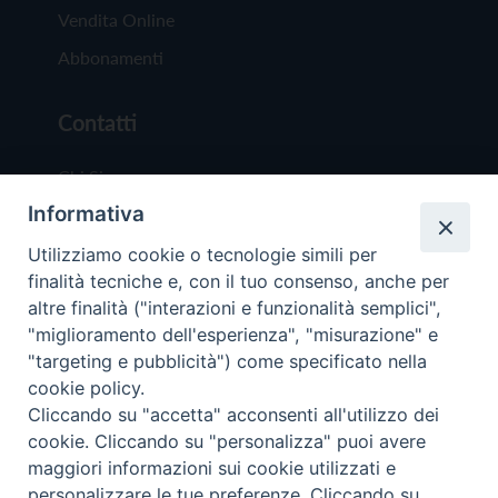
Vendita Online
Abbonamenti
Contatti
Chi Siamo
Informativa
Redazione
Scrivici
Utilizziamo cookie o tecnologie simili per
finalità tecniche e, con il tuo consenso, anche per
altre finalità ("interazioni e funzionalità semplici",
"miglioramento dell'esperienza", "misurazione" e
"targeting e pubblicità") come specificato nella
cookie policy.
Copyright © 2019 - Tutti i diritti riservati - Vit
Cliccando su "accetta" acconsenti all'utilizzo dei
Trentina Editrice
cookie. Cliccando su "personalizza" puoi avere
maggiori informazioni sui cookie utilizzati e
Privacy Policy
personalizzare le tue preferenze. Cliccando su