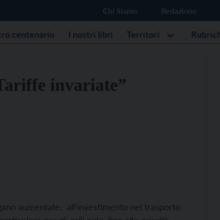
Chi Siamo
Redazione
stro centenario
I nostri libri
Territori
Rubric
Tariffe invariate”
ngano aumentate, all’investimento nel trasporto