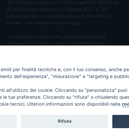
Vita Trentina percepisce i contributi pubblici all'editoria
di cui al decreto legislativo 15 maggio 2017, n. 70.
Indicazione resa ai sensi della lettera f) del comma 2
dell'art. 5 del medesimo decreto Lgs.
Vita Trentina, tramite la Fisc (Federazione Italiana
Settimanali Cattolici), ha aderito allo IAP (Istituto
dell'Autodisciplina Pubblicitaria) accettando il Codice di
Autodisciplina della Comunicazione Commerciale
imili per finalità tecniche e, con il tuo consenso, anche per 
Privacy Policy
Cookie Policy
amento dell'esperienza", "misurazione" e "targeting e pubbli
i all'utilizzo dei cookie. Cliccando su "personalizza" puoi
 Trentina Editrice
re le tue preferenze. Cliccando su "rifiuta" o chiudendo que
okie tecnici. Ulteriori informazioni sono disponibili nella
coo
Rifiuta