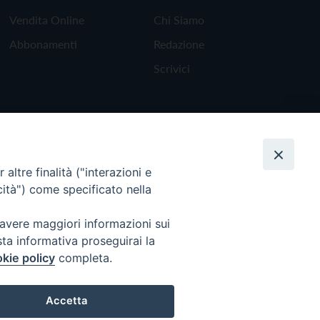
Vendita Online
Chi Siamo
Abbonamenti
Redazione
Scrivici
altre finalità ("interazioni e
cità") come specificato nella
 avere maggiori informazioni sui
sta informativa proseguirai la
kie policy
completa.
Torna all'inizio
Accetta