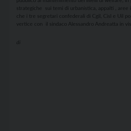
pubblico al mantenimento dei livelli di welfare, in pa
strategiche sui temi di urbanistica, appalti , are
che i tre segretari confederali di Cgil, Cisl e Uil
vertice con il sindaco Alessandro Andreatta in vi
di