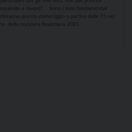
rticolare per gli asili nido, fino alle priorità
e inquinate e lavoro”. Sono i temi fondamentali
 porteranno questo pomeriggio a partire dalle 15 nel
sta della manovra finanziaria 2015 .