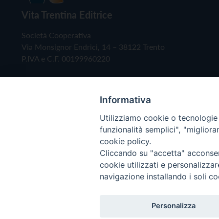
Vita Trentina Editrice
Società Cooperativa
Via Monsignor Endrici, 14 – 38122 Trento
P.IVA e C.F. 00199960220
Informativa
Utilizziamo cookie o tecnologie s
funzionalità semplici", "miglior
cookie policy.
Cliccando su "accetta" acconsent
Copyright © 2019 - Tutti i diritti riservati - Vita
cookie utilizzati e personalizza
navigazione installando i soli co
Privacy Policy
Personalizza