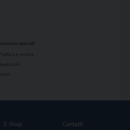
Iniziative speciali
Politica e società
Spettacoli
Sport
E-Shop
Contatti