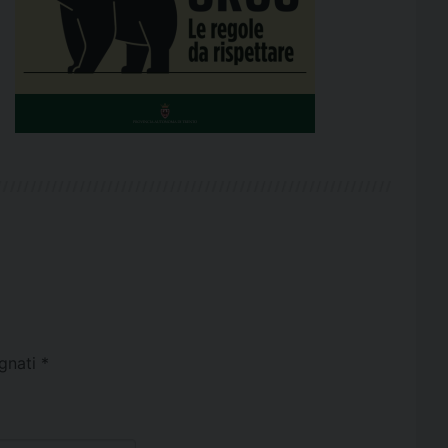
egnati
*