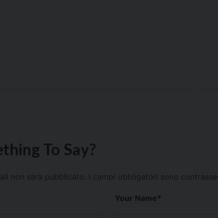
thing To Say?
mail non sarà pubblicato.
I campi obbligatori sono contrass
Your Name
*