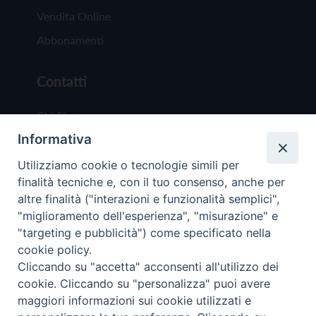
Vendita Online
Abbonamenti
Contatti
Chi Siamo
Informativa
Redazione
Scrivici
Utilizziamo cookie o tecnologie simili per
finalità tecniche e, con il tuo consenso, anche per
altre finalità ("interazioni e funzionalità semplici",
"miglioramento dell'esperienza", "misurazione" e
"targeting e pubblicità") come specificato nella
cookie policy.
Copyright © 2019 - Tutti i diritti riservati - Vit
Cliccando su "accetta" acconsenti all'utilizzo dei
Trentina Editrice
cookie. Cliccando su "personalizza" puoi avere
maggiori informazioni sui cookie utilizzati e
Privacy Policy