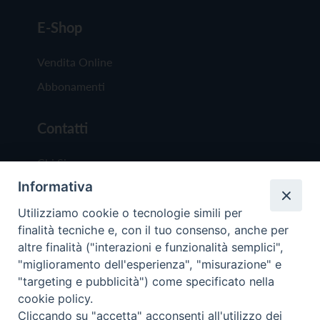
E-Shop
Vendita Online
Abbonamenti
Contatti
Chi Siamo
Informativa
Redazione
Scrivici
Utilizziamo cookie o tecnologie simili per
finalità tecniche e, con il tuo consenso, anche per
altre finalità ("interazioni e funzionalità semplici",
"miglioramento dell'esperienza", "misurazione" e
"targeting e pubblicità") come specificato nella
cookie policy.
Copyright © 2019 - Tutti i diritti riservati - Vit
Cliccando su "accetta" acconsenti all'utilizzo dei