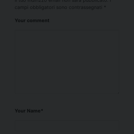
Il tuo indirizzo email non sarà pubblicato.
I
campi obbligatori sono contrassegnati
*
Your comment
Your Name
*