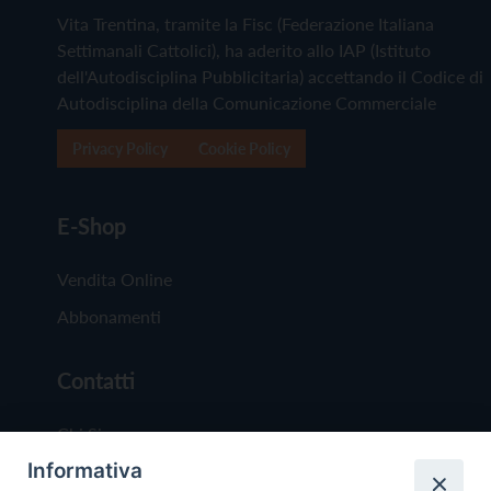
Vita Trentina, tramite la Fisc (Federazione Italiana
Settimanali Cattolici), ha aderito allo IAP (Istituto
dell'Autodisciplina Pubblicitaria) accettando il Codice di
Autodisciplina della Comunicazione Commerciale
Privacy Policy
Cookie Policy
E-Shop
Vendita Online
Abbonamenti
Contatti
Chi Siamo
Informativa
Redazione