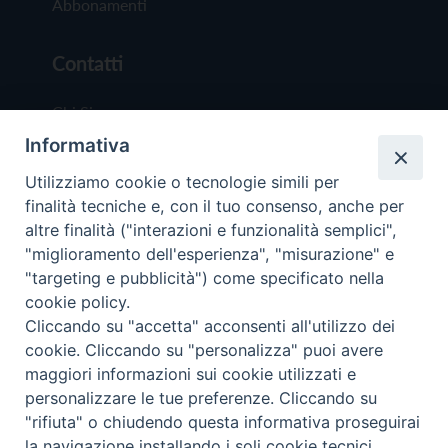
Abbonamenti
Contatti
Chi Siamo
Informativa
Redazione
Scrivici
Utilizziamo cookie o tecnologie simili per
finalità tecniche e, con il tuo consenso, anche per
altre finalità ("interazioni e funzionalità semplici",
"miglioramento dell'esperienza", "misurazione" e
"targeting e pubblicità") come specificato nella
cookie policy.
Copyright © 2019 - Tutti i diritti riservati - Vit
Cliccando su "accetta" acconsenti all'utilizzo dei
Trentina Editrice
cookie. Cliccando su "personalizza" puoi avere
maggiori informazioni sui cookie utilizzati e
Privacy Policy
personalizzare le tue preferenze. Cliccando su
Torna all'inizi
"rifiuta" o chiudendo questa informativa proseguirai
la navigazione installando i soli cookie tecnici.