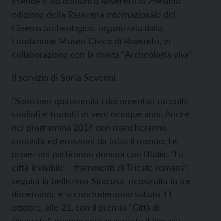
Prende il via domani a Rovereto la 25esima
edizione della Rassegna internazionale del
Cinema archeologico, organizzata dalla
Fondazione Museo Civico di Rovereto, in
collaborazione con la rivista “Archeologia viva”.
Il servizio di Sonia Severini.
[Sono ben quattromila i documentari raccolti,
studiati e tradotti in ventincinque anni. Anche
nel programma 2014 non mancheranno
curiosità ed emozioni da tutto il mondo. Le
proiezioni partiranno domani con l’Italia: “La
città invisibile – frammenti di Trieste romana”,
seguirà la bellissima Siracusa, ricostruita in tre
dimensioni, e si concluderanno sabato 11
ottobre, alle 21, con il premio “Città di
Rovereto”, quando sarà proiettato il film più