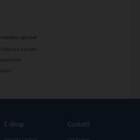
Iniziative speciali
Politica e società
Spettacoli
Sport
E-Shop
Contatti
Vendita Online
Chi Siamo