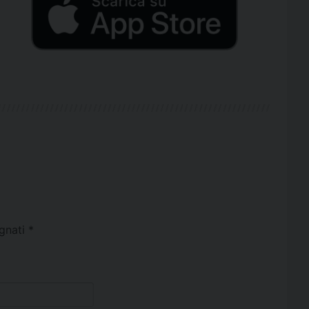
egnati
*