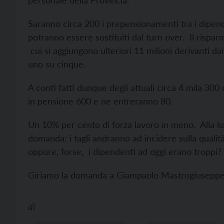
personale della Provincia.
Saranno circa 200 i prepensionamenti tra i dipend
potranno essere sostituiti dal turn over. Il rispar
cui si aggiungono ulteriori 11 milioni derivanti d
uno su cinque.
A conti fatti dunque degli attuali circa 4 mila 30
in pensione 600 e ne entreranno 80.
Un 10% per cento di forza lavoro in meno. Alla lu
domanda: i tagli andranno ad incidere sulla qualit
oppure, forse, i dipendenti ad oggi erano tropp
Giriamo la domanda a Giampaolo Mastrogiuseppe de
di