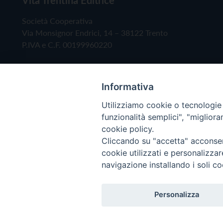
Società Cooperativa
Via Monsignor Endrici, 14 – 38122 Trento
P.IVA e C.F. 00199960220
Informativa
Utilizziamo cookie o tecnologie s
funzionalità semplici", "miglior
cookie policy.
Cliccando su "accetta" acconsent
Copyright © 2019 - Tutti i diritti riservati - Vita
cookie utilizzati e personalizza
navigazione installando i soli co
Privacy Policy
Personalizza