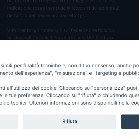
di cui al decreto legislativo 15 maggio 2017, n. 70.
Indicazione resa ai sensi della lettera f) del comma 2
dell'art. 5 del medesimo decreto Lgs.
Vita Trentina, tramite la Fisc (Federazione Italiana
Settimanali Cattolici), ha aderito allo IAP (Istituto
dell'Autodisciplina Pubblicitaria) accettando il Codice di
Autodisciplina della Comunicazione Commerciale
imili per finalità tecniche e, con il tuo consenso, anche per 
Privacy Policy
Cookie Policy
amento dell'esperienza", "misurazione" e "targeting e pubbli
i all'utilizzo dei cookie. Cliccando su "personalizza" puoi
 Trentina Editrice
re le tue preferenze. Cliccando su "rifiuta" o chiudendo que
okie tecnici. Ulteriori informazioni sono disponibili nella
coo
Rifiuta