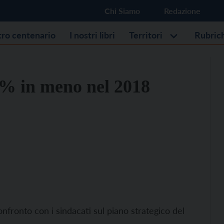
Chi Siamo
Redazione
stro centenario
I nostri libri
Territori
Rubric
10% in meno nel 2018
onfronto con i sindacati sul piano strategico del