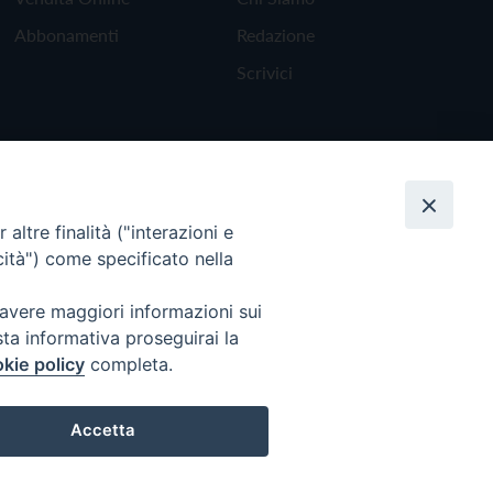
Abbonamenti
Redazione
Scrivici
altre finalità ("interazioni e
cità") come specificato nella
 avere maggiori informazioni sui
sta informativa proseguirai la
kie policy
completa.
Torna all'inizio
Accetta
Preferenze Cookie