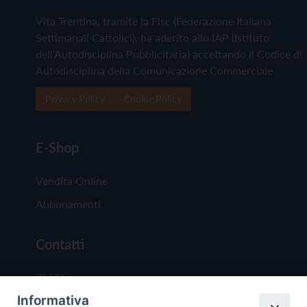
Vita Trentina, tramite la Fisc (Federazione Italiana
Settimanali Cattolici), ha aderito allo IAP (Istituto
dell'Autodisciplina Pubblicitaria) accettando il Codice di
Autodisciplina della Comunicazione Commerciale
Privacy Policy
Cookie Policy
E-Shop
Vendita Online
Abbonamenti
Contatti
Chi Siamo
Informativa
Redazione