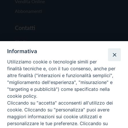
Vendita Online
Abbonamenti
Contatti
Chi Siamo
Informativa
Redazione
Scrivici
Utilizziamo cookie o tecnologie simili per
finalità tecniche e, con il tuo consenso, anche per
altre finalità ("interazioni e funzionalità semplici",
"miglioramento dell'esperienza", "misurazione" e
"targeting e pubblicità") come specificato nella
cookie policy.
Copyright © 2019 - Tutti i diritti riservati - Vit
Cliccando su "accetta" acconsenti all'utilizzo dei
Trentina Editrice
cookie. Cliccando su "personalizza" puoi avere
maggiori informazioni sui cookie utilizzati e
Privacy Policy
personalizzare le tue preferenze. Cliccando su
Torna all'inizi