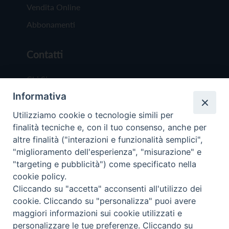
Vendita Online
Abbonamenti
Contatti
Chi Siamo
Informativa
Redazione
Scrivici
Utilizziamo cookie o tecnologie simili per
finalità tecniche e, con il tuo consenso, anche per
altre finalità ("interazioni e funzionalità semplici",
"miglioramento dell'esperienza", "misurazione" e
"targeting e pubblicità") come specificato nella
cookie policy.
Copyright © 2019 - Tutti i diritti riservati - Vit
Cliccando su "accetta" acconsenti all'utilizzo dei
Trentina Editrice
cookie. Cliccando su "personalizza" puoi avere
maggiori informazioni sui cookie utilizzati e
Privacy Policy
personalizzare le tue preferenze. Cliccando su