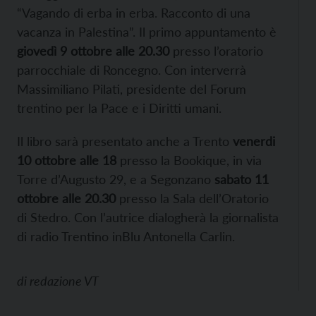
“Vagando di erba in erba. Racconto di una
vacanza in Palestina”. Il primo appuntamento è
giovedì 9 ottobre
alle 20.30
presso l’oratorio
parrocchiale di Roncegno. Con interverrà
Massimiliano Pilati, presidente del Forum
trentino per la Pace e i Diritti umani.
Il libro sarà presentato anche a Trento
v
enerdi
10 ottobre
all
e 18
presso la Bookique, in via
Torre d’Augusto 29, e a Segonzano
s
abato 11
ottobre
all
e 20.30
presso la Sala dell’Oratorio
di Stedro. Con l’autrice dialogherà la giornalista
di radio Trentino inBlu Antonella Carlin.
di
redazione VT