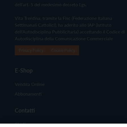
dell'art. 5 del medesimo decreto Lgs.
Vita Trentina, tramite la Fisc (Federazione Italiana
Settimanali Cattolici), ha aderito allo IAP (Istituto
dell'Autodisciplina Pubblicitaria) accettando il Codice di
Autodisciplina della Comunicazione Commerciale
Privacy Policy
Cookie Policy
E-Shop
Vendita Online
Abbonamenti
Contatti
Chi Siamo