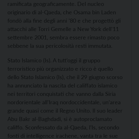
ramificata geograficamente. Del nucleo
originario di al-Qaeda, che Osama bin Laden
fondò alla fine degli anni ’80 e che progettò gli
attacchi alle Torri Gemelle a New York dell'11
settembre 2001, sembra essere rimasto poco
sebbene la sua pericolosità resti immutata.
Stato Islamico (Is). A tutt’oggi il gruppo
terroristico più organizzato e ricco è quello
dello Stato Islamico (Is), che il 29 giugno scorso
ha annunciato la nascita del califfato islamico
nei territori conquistati che vanno dalla Siria
nordorientale all'Iraq nordoccidentale, un’area
grande quasi come il Regno Unito. Il suo leader
Abu Bakr al-Baghdadi, si è autoproclamato
califfo. Sconfessato da al-Qaeda, l’Is, secondo
fonti di intelligence irachene, vanta tra le sue