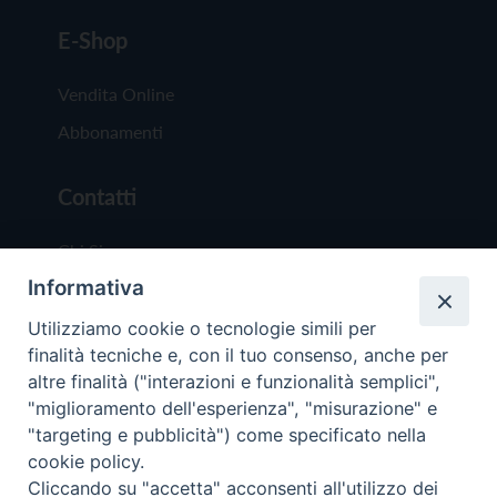
E-Shop
Vendita Online
Abbonamenti
Contatti
Chi Siamo
Informativa
Redazione
Scrivici
Utilizziamo cookie o tecnologie simili per
finalità tecniche e, con il tuo consenso, anche per
altre finalità ("interazioni e funzionalità semplici",
"miglioramento dell'esperienza", "misurazione" e
"targeting e pubblicità") come specificato nella
cookie policy.
Copyright © 2019 - Tutti i diritti riservati - Vit
Cliccando su "accetta" acconsenti all'utilizzo dei