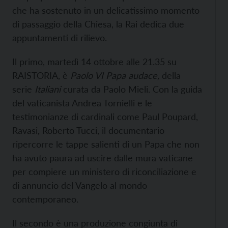
che ha sostenuto in un delicatissimo momento
di passaggio della Chiesa, la Rai dedica due
appuntamenti di rilievo.
Il primo, martedì 14 ottobre alle 21.35 su
RAISTORIA, è
Paolo VI Papa audace,
della
serie
Italiani
curata da Paolo Mieli. Con la guida
del vaticanista Andrea Tornielli e le
testimonianze di cardinali come Paul Poupard,
Ravasi, Roberto Tucci, il documentario
ripercorre le tappe salienti di un Papa che non
ha avuto paura ad uscire dalle mura vaticane
per compiere un ministero di riconciliazione e
di annuncio del Vangelo al mondo
contemporaneo.
Il secondo è una produzione congiunta di