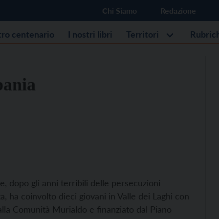
Chi Siamo
Redazione
stro centenario
I nostri libri
Territori
Rubric
bania
, dopo gli anni terribili delle persecuzioni
, ha coinvolto dieci giovani in Valle dei Laghi con
alla Comunità Murialdo e finanziato dal Piano