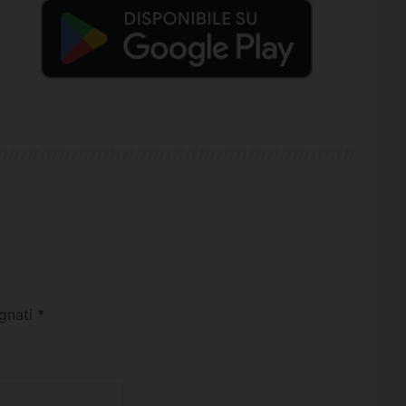
egnati
*