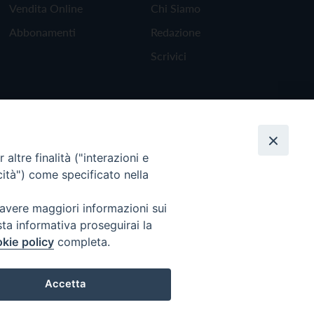
Vendita Online
Chi Siamo
Abbonamenti
Redazione
Scrivici
altre finalità ("interazioni e
cità") come specificato nella
 avere maggiori informazioni sui
sta informativa proseguirai la
kie policy
completa.
Torna all'inizio
Accetta