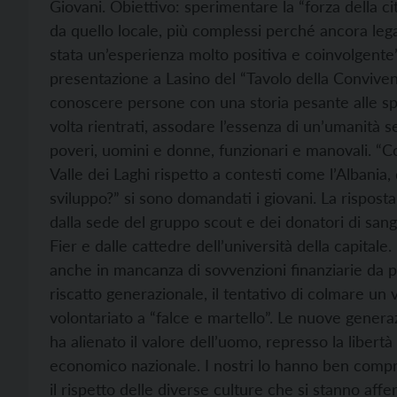
Giovani. Obiettivo: sperimentare la “forza della cit
da quello locale, più complessi perché ancora legat
stata un’esperienza molto positiva e coinvolgente”
presentazione a Lasino del “Tavolo della Conviven
conoscere persone con una storia pesante alle spal
volta rientrati, assodare l’essenza di un’umanità se
poveri, uomini e donne, funzionari e manovali. “Co
Valle dei Laghi rispetto a contesti come l’Albania, d
sviluppo?” si sono domandati i giovani. La risposta
dalla sede del gruppo scout e dei donatori di sangu
Fier e dalle cattedre dell’università della capitale
anche in mancanza di sovvenzioni finanziarie da p
riscatto generazionale, il tentativo di colmare un
volontariato a “falce e martello”. Le nuove gener
ha alienato il valore dell’uomo, represso la libertà
economico nazionale. I nostri lo hanno ben compr
il rispetto delle diverse culture che si stanno a