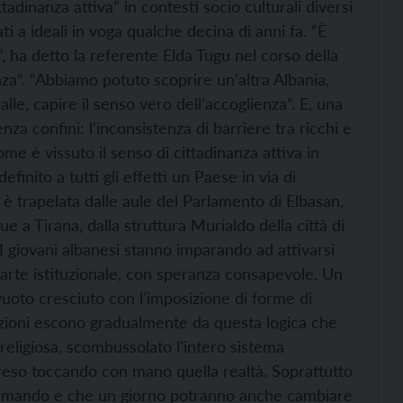
tadinanza attiva” in contesti socio culturali diversi
i a ideali in voga qualche decina di anni fa. “È
, ha detto la referente Elda Tugu nel corso della
za”. “Abbiamo potuto scoprire un’altra Albania,
le, capire il senso vero dell’accoglienza”. E, una
nza confini: l’inconsistenza di barriere tra ricchi e
me è vissuto il senso di cittadinanza attiva in
efinito a tutti gli effetti un Paese in via di
 è trapelata dalle aule del Parlamento di Elbasan,
e a Tirana, dalla struttura Murialdo della città di
. I giovani albanesi stanno imparando ad attivarsi
arte istituzionale, con speranza consapevole. Un
 vuoto cresciuto con l’imposizione di forme di
azioni escono gradualmente da questa logica che
 religiosa, scombussolato l’intero sistema
eso toccando con mano quella realtà. Soprattutto
ffermando e che un giorno potranno anche cambiare