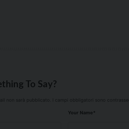
thing To Say?
mail non sarà pubblicato.
I campi obbligatori sono contrass
Your Name
*