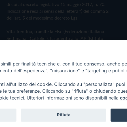
di cui al decreto legislativo 15 maggio 2017, n. 70.
Indicazione resa ai sensi della lettera f) del comma 2
dell'art. 5 del medesimo decreto Lgs.
Vita Trentina, tramite la Fisc (Federazione Italiana
Settimanali Cattolici), ha aderito allo IAP (Istituto
dell'Autodisciplina Pubblicitaria) accettando il Codice di
Autodisciplina della Comunicazione Commerciale
imili per finalità tecniche e, con il tuo consenso, anche per 
Privacy Policy
Cookie Policy
amento dell'esperienza", "misurazione" e "targeting e pubbli
i all'utilizzo dei cookie. Cliccando su "personalizza" puoi
 Trentina Editrice
re le tue preferenze. Cliccando su "rifiuta" o chiudendo que
okie tecnici. Ulteriori informazioni sono disponibili nella
coo
Rifiuta