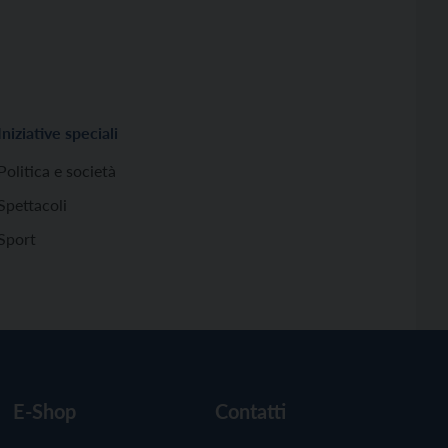
Iniziative speciali
Politica e società
Spettacoli
Sport
E-Shop
Contatti