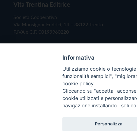
Vita Trentina Editrice
Società Cooperativa
Via Monsignor Endrici, 14 – 38122 Trento
P.IVA e C.F. 00199960220
Informativa
Utilizziamo cookie o tecnologie s
funzionalità semplici", "miglior
cookie policy.
Cliccando su "accetta" acconsent
Copyright © 2019 - Tutti i diritti riservati - Vita
cookie utilizzati e personalizza
navigazione installando i soli co
Privacy Policy
Personalizza