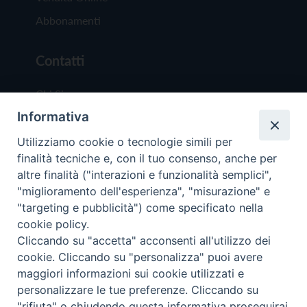
Abbonamenti
Contatti
Chi Siamo
Informativa
Redazione
Scrivici
Utilizziamo cookie o tecnologie simili per
finalità tecniche e, con il tuo consenso, anche per
altre finalità ("interazioni e funzionalità semplici",
"miglioramento dell'esperienza", "misurazione" e
"targeting e pubblicità") come specificato nella
cookie policy.
Copyright © 2019 - Tutti i diritti riservati - Vit
Cliccando su "accetta" acconsenti all'utilizzo dei
Trentina Editrice
cookie. Cliccando su "personalizza" puoi avere
maggiori informazioni sui cookie utilizzati e
Privacy Policy
personalizzare le tue preferenze. Cliccando su
Torna all'inizi
"rifiuta" o chiudendo questa informativa proseguirai