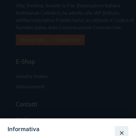
Vita Trentina, tramite la Fisc (Federazione Italiana
Settimanali Cattolici), ha aderito allo IAP (Istituto
dell'Autodisciplina Pubblicitaria) accettando il Codice di
Autodisciplina della Comunicazione Commerciale
Privacy Policy
Cookie Policy
E-Shop
Vendita Online
Abbonamenti
Contatti
Chi Siamo
Informativa
Redazione