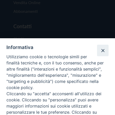
Vendita Online
Abbonamenti
Contatti
Chi Siamo
Informativa
Redazione
Scrivici
Utilizziamo cookie o tecnologie simili per
finalità tecniche e, con il tuo consenso, anche per
altre finalità ("interazioni e funzionalità semplici",
"miglioramento dell'esperienza", "misurazione" e
"targeting e pubblicità") come specificato nella
cookie policy.
Copyright © 2019 - Tutti i diritti riservati - Vit
Cliccando su "accetta" acconsenti all'utilizzo dei
Trentina Editrice
cookie. Cliccando su "personalizza" puoi avere
maggiori informazioni sui cookie utilizzati e
Privacy Policy
personalizzare le tue preferenze. Cliccando su