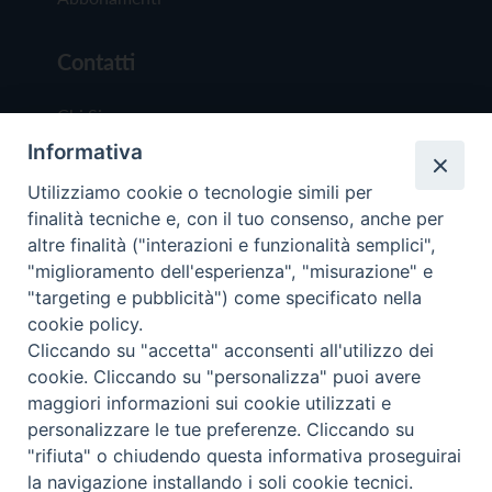
Contatti
Chi Siamo
Informativa
Redazione
Scrivici
Utilizziamo cookie o tecnologie simili per
finalità tecniche e, con il tuo consenso, anche per
altre finalità ("interazioni e funzionalità semplici",
"miglioramento dell'esperienza", "misurazione" e
"targeting e pubblicità") come specificato nella
cookie policy.
Copyright © 2019 - Tutti i diritti riservati - Vit
Cliccando su "accetta" acconsenti all'utilizzo dei
Trentina Editrice
cookie. Cliccando su "personalizza" puoi avere
maggiori informazioni sui cookie utilizzati e
Privacy Policy
personalizzare le tue preferenze. Cliccando su
Torna all'inizi
"rifiuta" o chiudendo questa informativa proseguirai
la navigazione installando i soli cookie tecnici.