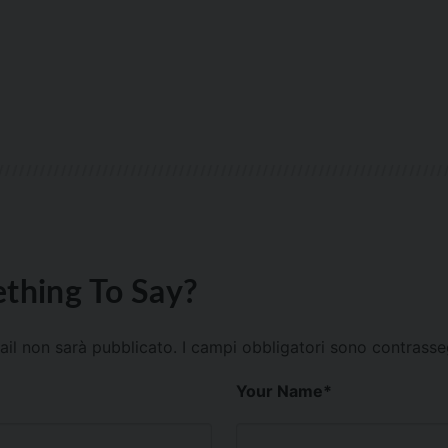
thing To Say?
mail non sarà pubblicato.
I campi obbligatori sono contrass
Your Name
*