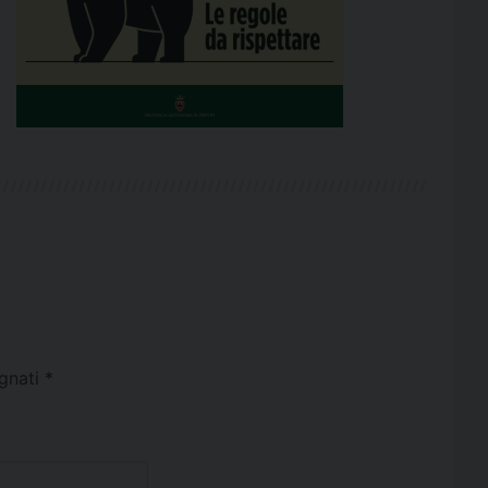
egnati
*