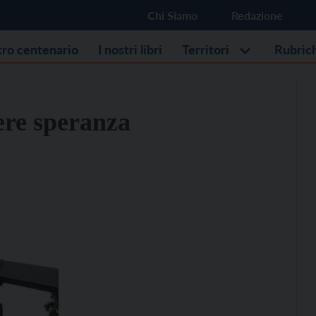
Chi Siamo
Redazione
stro centenario
I nostri libri
Territori
Rubric
ere speranza