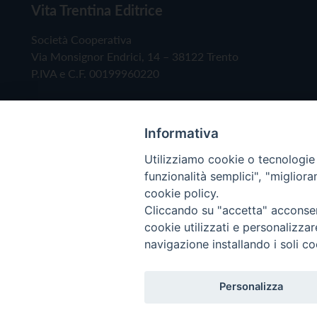
Vita Trentina Editrice
Società Cooperativa
Via Monsignor Endrici, 14 – 38122 Trento
P.IVA e C.F. 00199960220
Informativa
Utilizziamo cookie o tecnologie s
funzionalità semplici", "miglior
cookie policy.
Cliccando su "accetta" acconsent
Copyright © 2019 - Tutti i diritti riservati - Vita
cookie utilizzati e personalizza
navigazione installando i soli co
Privacy Policy
Personalizza