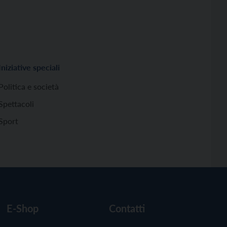
Iniziative speciali
Politica e società
Spettacoli
Sport
E-Shop
Contatti