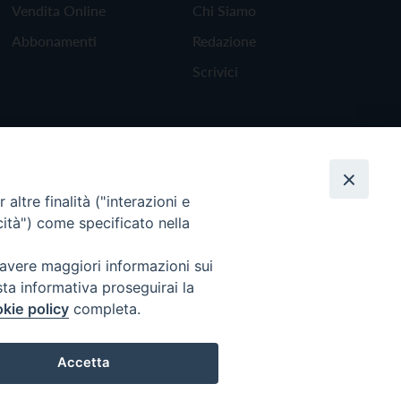
Vendita Online
Chi Siamo
Abbonamenti
Redazione
Scrivici
altre finalità ("interazioni e
cità") come specificato nella
 avere maggiori informazioni sui
sta informativa proseguirai la
kie policy
completa.
Torna all'inizio
Accetta