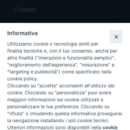
Contatti
Chi Siamo
Informativa
Redazione
Scrivici
Utilizziamo cookie o tecnologie simili per
finalità tecniche e, con il tuo consenso, anche per
altre finalità ("interazioni e funzionalità semplici",
"miglioramento dell'esperienza", "misurazione" e
"targeting e pubblicità") come specificato nella
cookie policy.
Copyright © 2019 - Tutti i diritti riservati - Vit
Cliccando su "accetta" acconsenti all'utilizzo dei
Trentina Editrice
cookie. Cliccando su "personalizza" puoi avere
maggiori informazioni sui cookie utilizzati e
Privacy Policy
personalizzare le tue preferenze. Cliccando su
Torna all'inizi
"rifiuta" o chiudendo questa informativa proseguirai
la navigazione installando i soli cookie tecnici.
Ulteriori informazioni sono disponibili nella
cookie
Preferenze Cookie