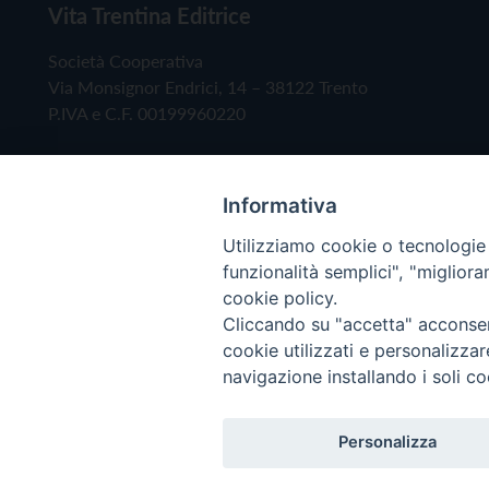
Vita Trentina Editrice
Società Cooperativa
Via Monsignor Endrici, 14 – 38122 Trento
P.IVA e C.F. 00199960220
Informativa
Utilizziamo cookie o tecnologie s
funzionalità semplici", "miglior
cookie policy.
Cliccando su "accetta" acconsent
Copyright © 2019 - Tutti i diritti riservati - Vita
cookie utilizzati e personalizza
navigazione installando i soli co
Privacy Policy
Personalizza