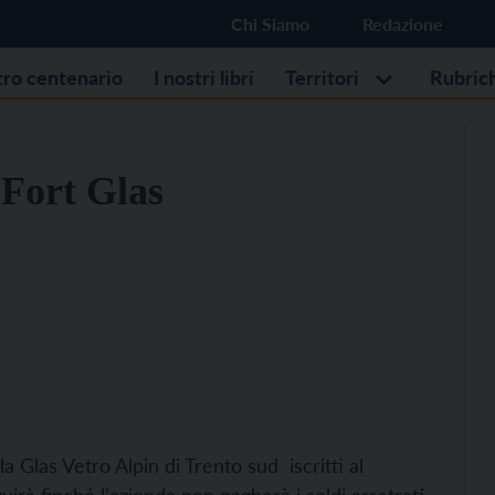
Chi Siamo
Redazione
stro centenario
I nostri libri
Territori
Rubric
 Fort Glas
a Glas Vetro Alpin di Trento sud iscritti al