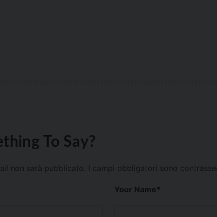
thing To Say?
mail non sarà pubblicato.
I campi obbligatori sono contrass
Your Name
*