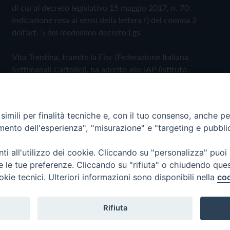
di cui al decreto legislativo 15 maggio 2017, n. 70.
Indicazione resa ai sensi della lettera f) del comma 2
dell'art. 5 del medesimo decreto Lgs.
Vita Trentina, tramite la Fisc (Federazione Italiana
Settimanali Cattolici), ha aderito allo IAP (Istituto
dell'Autodisciplina Pubblicitaria) accettando il Codice di
Autodisciplina della Comunicazione Commerciale
imili per finalità tecniche e, con il tuo consenso, anche per 
Privacy Policy
Cookie Policy
amento dell'esperienza", "misurazione" e "targeting e pubbli
i all'utilizzo dei cookie. Cliccando su "personalizza" puoi
 Trentina Editrice
re le tue preferenze. Cliccando su "rifiuta" o chiudendo que
okie tecnici. Ulteriori informazioni sono disponibili nella
coo
Rifiuta