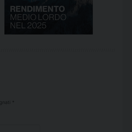
egnati
*