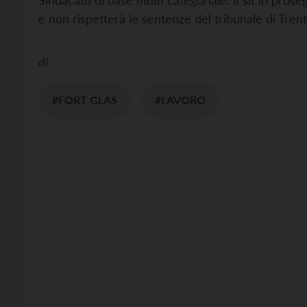
Sindacato di base multi categoriale. Il sit in prose
e non rispetterà le sentenze del tribunale di Trent
di
#FORT GLAS
#LAVORO