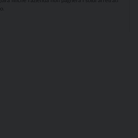
guirà finché l’azienda non pagherà i soldi arretrati
o.