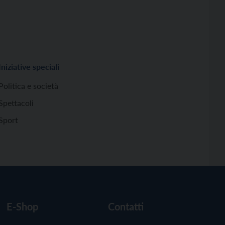
Iniziative speciali
Politica e società
Spettacoli
Sport
E-Shop
Contatti