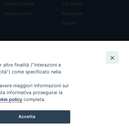
Vendita Online
Chi Siamo
Abbonamenti
Redazione
Scrivici
altre finalità ("interazioni e
cità") come specificato nella
 avere maggiori informazioni sui
sta informativa proseguirai la
kie policy
completa.
Torna all'inizio
Accetta