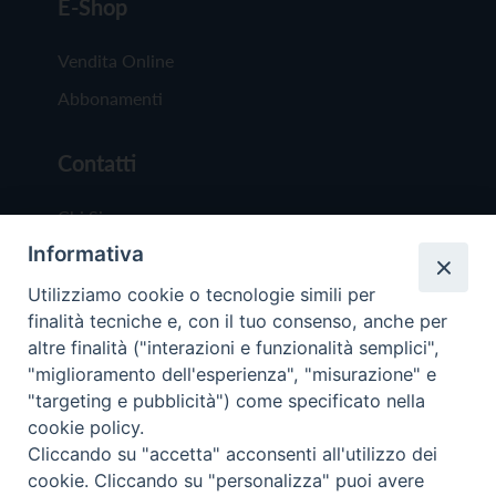
E-Shop
Vendita Online
Abbonamenti
Contatti
Chi Siamo
Informativa
Redazione
Scrivici
Utilizziamo cookie o tecnologie simili per
finalità tecniche e, con il tuo consenso, anche per
altre finalità ("interazioni e funzionalità semplici",
"miglioramento dell'esperienza", "misurazione" e
"targeting e pubblicità") come specificato nella
cookie policy.
Copyright © 2019 - Tutti i diritti riservati - Vit
Cliccando su "accetta" acconsenti all'utilizzo dei
Trentina Editrice
cookie. Cliccando su "personalizza" puoi avere