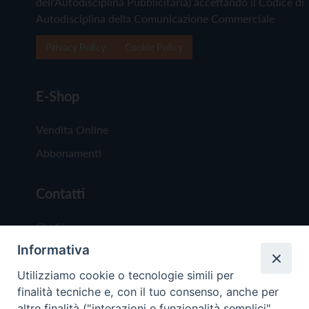
dell'Autodisciplina Pubblicitaria) accettando il Codice di
Autodisciplina della Comunicazione Commerciale
Privacy Policy
Cookie Policy
E-Shop
Vendita Online
Abbonamenti
Contatti
Chi Siamo
Informativa
Redazione
Scrivici
Utilizziamo cookie o tecnologie simili per
finalità tecniche e, con il tuo consenso, anche per
altre finalità ("interazioni e funzionalità semplici",