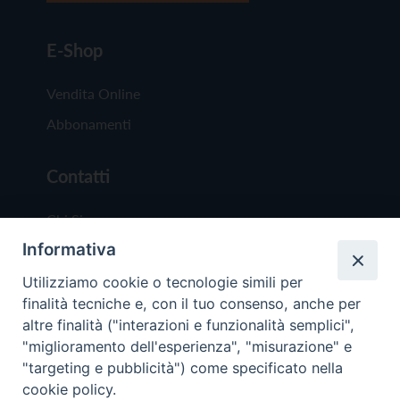
E-Shop
Vendita Online
Abbonamenti
Contatti
Chi Siamo
Informativa
Redazione
Scrivici
Utilizziamo cookie o tecnologie simili per
finalità tecniche e, con il tuo consenso, anche per
altre finalità ("interazioni e funzionalità semplici",
"miglioramento dell'esperienza", "misurazione" e
"targeting e pubblicità") come specificato nella
cookie policy.
Copyright © 2019 - Tutti i diritti riservati - Vit