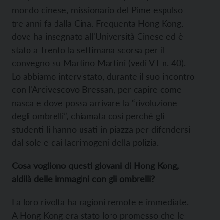
mondo cinese, missionario del Pime espulso
tre anni fa dalla Cina. Frequenta Hong Kong,
dove ha insegnato all'Università Cinese ed è
stato a Trento la settimana scorsa per il
convegno su Martino Martini (vedi VT n. 40).
Lo abbiamo intervistato, durante il suo incontro
con l'Arcivescovo Bressan, per capire come
nasca e dove possa arrivare la “rivoluzione
degli ombrelli”, chiamata così perché gli
studenti li hanno usati in piazza per difendersi
dal sole e dai lacrimogeni della polizia.
Cosa vogliono questi giovani di Hong Kong,
aldilà delle immagini con gli ombrelli?
La loro rivolta ha ragioni remote e immediate.
A Hong Kong era stato loro promesso che le