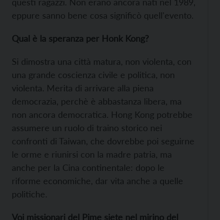
questi ragazzi. Non erano ancora nati nel 1989,
eppure sanno bene cosa significò quell'evento.
Qual è la speranza per Honk Kong?
Si dimostra una città matura, non violenta, con
una grande coscienza civile e politica, non
violenta. Merita di arrivare alla piena
democrazia, perchè è abbastanza libera, ma
non ancora democratica. Hong Kong potrebbe
assumere un ruolo di traino storico nei
confronti di Taiwan, che dovrebbe poi seguirne
le orme e riunirsi con la madre patria, ma
anche per la Cina continentale: dopo le
riforme economiche, dar vita anche a quelle
politiche.
Voi missionari del Pime siete nel mirino del