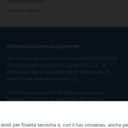
Salute e benessere
Scuola e cultura
Amministrazione trasparente
Vita Trentina percepisce i contributi pubblici all'editoria
di cui al decreto legislativo 15 maggio 2017, n. 70.
Indicazione resa ai sensi della lettera f) del comma 2
dell'art. 5 del medesimo decreto Lgs.
Vita Trentina, tramite la Fisc (Federazione Italiana
Settimanali Cattolici), ha aderito allo IAP (Istituto
dell'Autodisciplina Pubblicitaria) accettando il Codice di
Autodisciplina della Comunicazione Commerciale
imili per finalità tecniche e, con il tuo consenso, anche per 
Privacy Policy
Cookie Policy