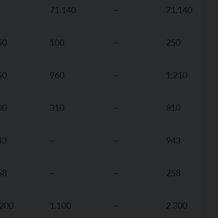
71.140
–
71.140
50
100
–
250
50
960
–
1.210
00
310
–
810
43
–
–
943
58
–
–
258
.200
1.100
–
2.300