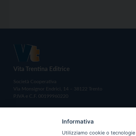
Vita Trentina Editrice
Società Cooperativa
Via Monsignor Endrici, 14 – 38122 Trento
P.IVA e C.F. 00199960220
Informativa
Utilizziamo cookie o tecnologie s