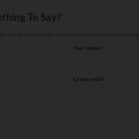
thing To Say?
mail non sarà pubblicato.
I campi obbligatori sono contrass
Your Name
*
La tua email
*