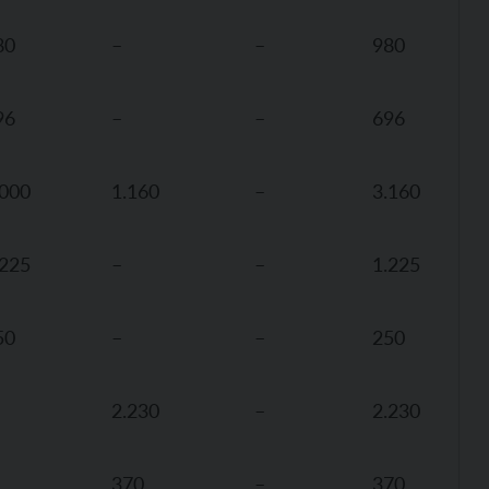
80
–
–
980
96
–
–
696
.000
1.160
–
3.160
.225
–
–
1.225
50
–
–
250
2.230
–
2.230
370
–
370