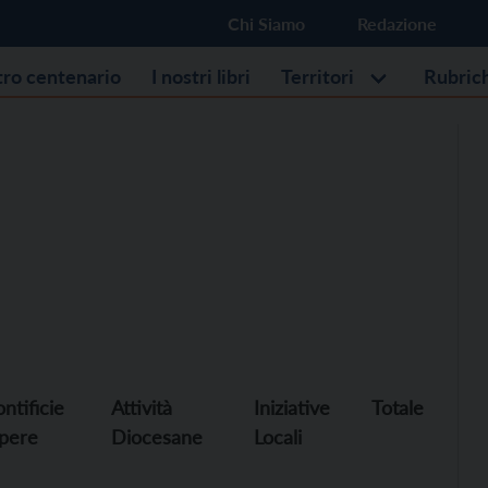
Chi Siamo
Redazione
stro centenario
I nostri libri
Territori
Rubric
ntificie
Attività
Iniziative
Totale
pere
Diocesane
Locali