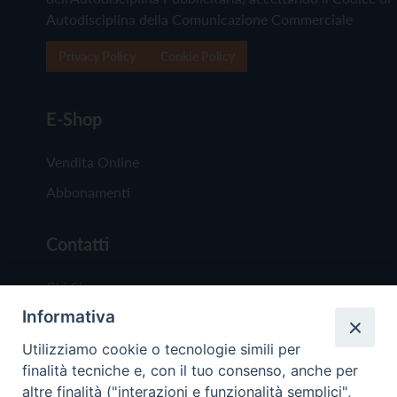
Autodisciplina della Comunicazione Commerciale
Privacy Policy
Cookie Policy
E-Shop
Vendita Online
Abbonamenti
Contatti
Chi Siamo
Informativa
Redazione
Scrivici
Utilizziamo cookie o tecnologie simili per
finalità tecniche e, con il tuo consenso, anche per
altre finalità ("interazioni e funzionalità semplici",