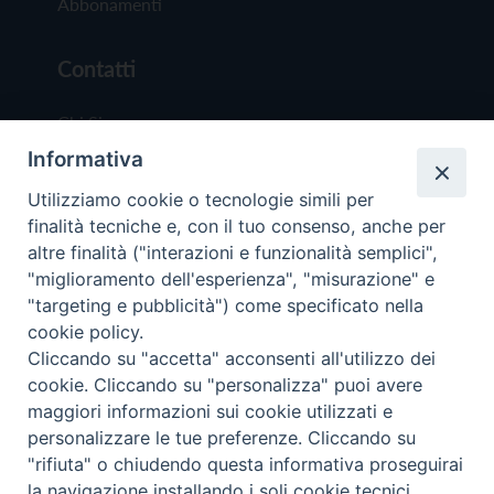
Abbonamenti
Contatti
Chi Siamo
Informativa
Redazione
Scrivici
Utilizziamo cookie o tecnologie simili per
finalità tecniche e, con il tuo consenso, anche per
altre finalità ("interazioni e funzionalità semplici",
"miglioramento dell'esperienza", "misurazione" e
"targeting e pubblicità") come specificato nella
cookie policy.
Copyright © 2019 - Tutti i diritti riservati - Vit
Cliccando su "accetta" acconsenti all'utilizzo dei
Trentina Editrice
cookie. Cliccando su "personalizza" puoi avere
maggiori informazioni sui cookie utilizzati e
Privacy Policy
personalizzare le tue preferenze. Cliccando su
Torna all'inizi
"rifiuta" o chiudendo questa informativa proseguirai
la navigazione installando i soli cookie tecnici.