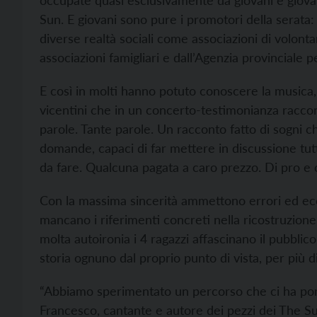
occupate quasi esclusivamente da giovani e giovan
Sun. E giovani sono pure i promotori della serata
diverse realtà sociali come associazioni di volontar
associazioni famigliari e dall’Agenzia provinciale per
E così in molti hanno potuto conoscere la musica, 
vicentini che in un concerto-testimonianza raccon
parole. Tante parole. Un racconto fatto di sogni 
domande, capaci di far mettere in discussione tutt
da fare. Qualcuna pagata a caro prezzo. Di pro e c
Con la massima sincerità ammettono errori ed ecc
mancano i riferimenti concreti nella ricostruzione
molta autoironia i 4 ragazzi affascinano il pubblic
storia ognuno dal proprio punto di vista, per più d
“Abbiamo sperimentato un percorso che ci ha portat
Francesco, cantante e autore dei pezzi dei The Sun