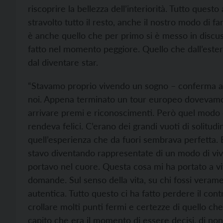
riscoprire la bellezza dell’interiorità. Tutto quest
stravolto tutto il resto, anche il nostro modo di f
è anche quello che per primo si è messo in discus
fatto nel momento peggiore. Quello che dall’este
dal diventare star.
“Stavamo proprio vivendo un sogno – conferma an
noi. Appena terminato un tour europeo dovevamo i
arrivare premi e riconoscimenti. Però quel modo di
rendeva felici. C’erano dei grandi vuoti di solitudi
quell’esperienza che da fuori sembrava perfetta. 
stavo diventando rappresentate di un modo di viv
portavo nel cuore. Questa cosa mi ha portato a viv
domande. Sul senso della vita, su chi fossi veram
autentica. Tutto questo ci ha fatto perdere il cont
crollare molti punti fermi e certezze di quello c
capito che era il momento di essere decisi, di non 