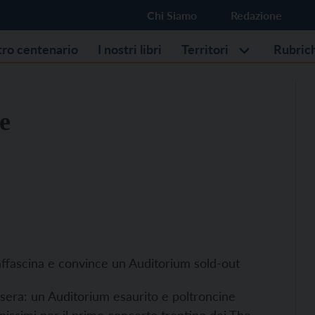
Chi Siamo
Redazione
stro centenario
I nostri libri
Territori
Rubric
e
affascina e convince un Auditorium sold-out
 sera: un Auditorium esaurito e poltroncine