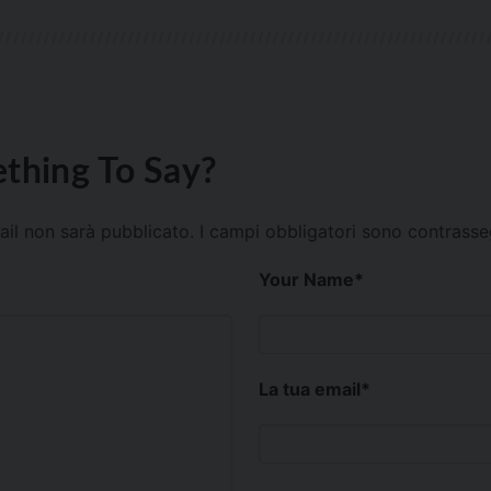
thing To Say?
mail non sarà pubblicato.
I campi obbligatori sono contrass
Your Name
*
La tua email
*