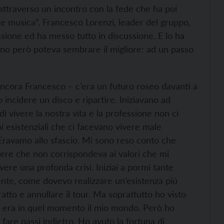
o attraverso un incontro con la fede che ha poi
are musica”. Francesco Lorenzi, leader del gruppo,
sione ed ha messo tutto in discussione. E lo ha
rno però poteva sembrare il migliore: ad un passo
cora Francesco – c’era un futuro roseo davanti a
ncidere un disco e ripartire. Iniziavano ad
 vivere la nostra vita e la professione non ci
ni esistenziali che ci facevano vivere male
Eravamo allo sfascio. Mi sono reso conto che
ere che non corrispondeva ai valori che mi
ere una profonda crisi. Iniziai a pormi tante
ente, come dovevo realizzare un’esistenza più
ratto e annullare il tour. Ma soprattutto ho visto
he era in quel momento il mio mondo. Però ho
fare passi indietro. Ho avuto la fortuna di